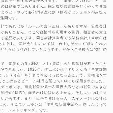
と資産を計算する必要があります。「事業ごとの利益」と「事
るのは簡単ではありません。固定費や共通費をどうやって各部
などをどうやって各部門資産に割り振るかはデュポンのみなら
の難問です。
計”であればル「ルールと言う正解」がありますが、管理会計
解がありません。そこでは情報を利用する目的、担当者の責任
出す必要があります。同じ会計担当者でも財務会計担当者には
のに対し、管理会計においては「自由な発想」が求められま
どちらにも精通していたようです。だからこそ彼らは“数字の
て「事業別のR（利益）とI（資産）の計算体制が整ったこと
ができました。1920年、デュポンは世界初となる「事業部制
）とI（資産）を計算できるようになったことで、分権化をす
制はこのあとピエール社長を通じてGMにも採用されました。
たデュポンは、南北戦争や第一次世界大戦などの戦争で大きな
戦争の“特需”に頼るわけにはいきません。それはいつはじま
ないからです。また「戦争で儲ける商人」のイメージは会社に
せん。そこでデュポンは「平和な新規事業を」探したようで
ナイロンストッキング」です。