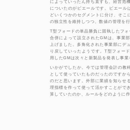
によっていったん持ち直すも、経営危
についたのがピエールです。ピエール
どいくつかのセグメントに分け、そこ
の独立性を維持しつつ、数値の管理を
T型フォードの単品勝負に固執したフォ
合併によって設立されたGMは、事業
上げました。多角化された事業部にデ
り戻していったようです。T型フォー
用したGMは次々と新製品を発表し事業
いかがでしたか。今では管理会計の教科
として使っていたものだったのですか
のだと思います。外部に業績を知らせ
理指標を作って使って活かすことがで
算していたのか、ルールをどのように