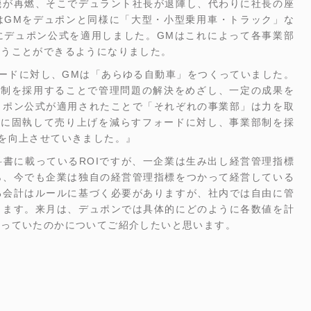
機が再燃、そこでデュラント社長が退陣し、代わりに社長の座
はGMをデュポンと同様に「大型・小型乗用車・トラック」な
にデュポン公式を適用しました。GMはこれによって各事業部
行うことができるようになりました。
ードに対し、GMは「あらゆる自動車」をつくっていました。
部制を採用することで管理問題の解決をめざし、一定の成果を
ュポン公式が適用されたことで「それぞれの事業部」は力を取
ドに固執して売り上げを減らすフォードに対し、事業部制を採
を向上させていきました。』
書に載っているROIですが、一企業は生み出し経営管理指標
ら、今でも企業は独自の経営管理指標をつかって経営している
る会計はルールに基づく必要がありますが、社内では自由に管
きます。来月は、デュポンでは具体的にどのように各数値を計
作っていたのかについてご紹介したいと思います。