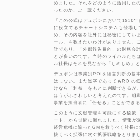
めました。それをどのように活用した
ったのか、ご一読ください。
『この公式はデュポンにおいて1910
に役立てるチャートシステムも登場し
め、その内容を社外には秘密にしてい
ール」を教えたいわけがありません。
計であり、「外部報告目的」の財務会
とが多いのです。当時のライバルたち
ル社長はそれを見ながら「しめしめ」
デュポンは事業別ROIを経営判断の基
はしない。また黒字であってもROIの
けなら「利益」をもとに判断できるが、
ほうがふさわしいと考えたのです。組織
事業を担当者に「任せる」ことができ
このように文献管理を可能にする秘策
ート」から世間に漏れました。情報が
経営危機に陥ったGMを救うべく社長に
抜くべく拡張に次ぐ拡張戦略をとりま