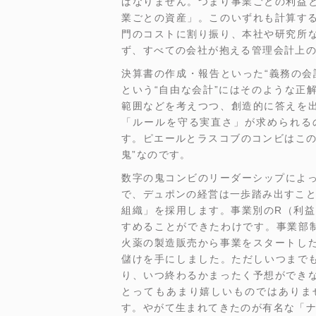
ばなりません。つまり事業ごとの利益
業ごとの資産」。このいずれも計算す
門のコストに割り振り、本社や研究所
ず、すべての会社が抱える管理会計上
決算書の作成・報告といった“義務の会
という“自由な会計”にはそのような正
範囲などを考えつつ、創造的に答えを
「ルールを守る実直さ」が求められる
す。ピエールとラスコブのコンビはこの
鬼”なのです。
数字の鬼コンビのリーダーシップによっ
で、デュポンの経営は一歩踏み出すこと
組織」を採用します。事業別のR（利益
すめることができたわけです。事業部
火薬の製造販売から事業をスタートし
儲けを手にしました。ただしいつまでも
り、いつ終わるかまったく予想ができ
とってもあまり嬉しいものではありま
す。やがて生まれてきたのが有名な「