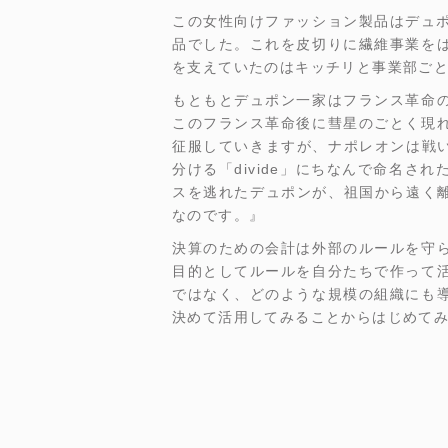
この女性向けファッション製品はデュ
品でした。これを皮切りに繊維事業を
を支えていたのはキッチリと事業部ごと
もともとデュポン一家はフランス革命
このフランス革命後に彗星のごとく現
征服していきますが、ナポレオンは戦いに
分ける「divide」にちなんで命名
スを逃れたデュポンが、祖国から遠く離れ
なのです。』
決算のための会計は外部のルールを守
目的としてルールを自分たちで作って
ではなく、どのような規模の組織にも
決めて活用してみることからはじめて