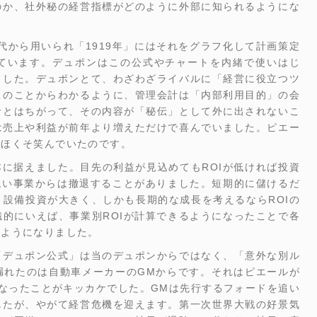
のか、社外秘の経営指標がどのように外部に知られるようにな
年代から用いられ「1919年」にはそれをグラフ化して計画策定
ています。デュポンはこの公式やチャートを内緒で使いはじ
ました。デュポンとて、わざわざライバルに「経営に役立つツ
このことからわかるように、管理会計は「内部利用目的」の会
計とはちがって、その内容が「秘伝」として外に出されないこ
は売上や利益が前年より増えただけで喜んでいました。ピエー
とほくそ笑んでいたのです。
本に据えました。目先の利益が見込めてもROIが低ければ投資
低い事業からは撤退することがありました。短期的に儲けるだ
設備投資が大きく、しかも長期的な成長を考えるならROIの
的にいえば、事業別ROIが計算できるようになったことで各
るようになりました。
「デュポン公式」は当のデュポンからではなく、「意外な別ル
漏れたのは自動車メーカーのGMからです。それはピエールが
なったことがキッカケでした。GMは先行するフォードを追い
したが、やがて経営危機を迎えます。第一次世界大戦の好景気