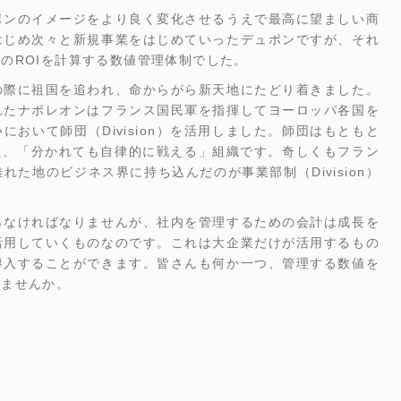
ポンのイメージをより良く変化させるうえで最高に望ましい商
はじめ次々と新規事業をはじめていったデュポンですが、それ
のROIを計算する数値管理体制でした。
の際に祖国を追われ、命からがら新天地にたどり着きました。
れたナポレオンはフランス国民軍を指揮してヨーロッパ各国を
おいて師団（Division）を活用しました。師団はもともと
された、「分かれても自律的に戦える」組織です。奇しくもフラン
た地のビジネス界に持ち込んだのが事業部制（Division）
らなければなりませんが、社内を管理するための会計は成長を
活用していくものなのです。これは大企業だけが活用するもの
導入することができます。皆さんも何か一つ、管理する数値を
みませんか。