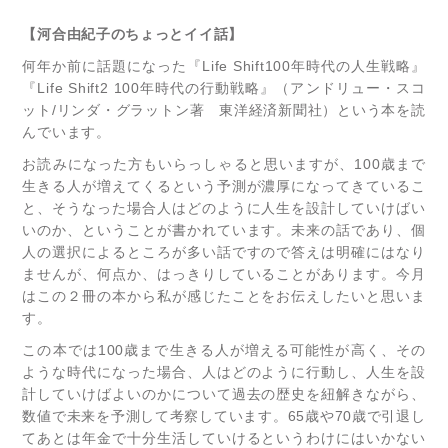
【河合由紀子のちょっとイイ話】
何年か前に話題になった『Life Shift100年時代の人生戦略』
『Life Shift2 100年時代の行動戦略』（アンドリュー・スコ
ット/リンダ・グラットン著 東洋経済新聞社）という本を読
んでいます。
お読みになった方もいらっしゃると思いますが、100歳まで
生きる人が増えてくるという予測が濃厚になってきているこ
と、そうなった場合人はどのように人生を設計していけばい
いのか、ということが書かれています。未来の話であり、個
人の選択によるところが多い話ですので答えは明確にはなり
ませんが、何点か、はっきりしていることがあります。今月
はこの２冊の本から私が感じたことをお伝えしたいと思いま
す。
この本では100歳まで生きる人が増える可能性が高く、その
ような時代になった場合、人はどのように行動し、人生を設
計していけばよいのかについて過去の歴史を紐解きながら、
数値で未来を予測して考察しています。65歳や70歳で引退し
てあとは年金で十分生活していけるというわけにはいかない