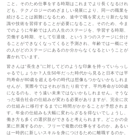
こと。そのため仕事をする時期はこれまでより長くなるけれ
ども、テクノロジーのめざましい発展により、同一の職業を
続けることは困難になるため、途中で職を変えたり新たな知
識や技術を習得することが必要になること。そのため、今ま
でのように年齢では人の人生のステージを、学習する時期、
労働する時期、そして引退後、という３つのステージに分け
ることができなくなってくると予測され、年齢では一概にそ
の人がどのステージにあるのか分からなくなるということが
書かれています。
皆さんは“長生き”に対してどのような印象を持っていらっし
ゃるでしょうか？人生50年だった時代から見ると日本では平
均寿命が80歳を超える今の時代は想像もつかないかもしれま
せんが、実際今ではそれが当たり前です。平均寿命が100歳
になるのも、そう遠い未来ではないかもしれません。そうな
った場合社会の仕組みが変わる必要がありますが、完全に次
の仕組みに移行するまでに時間がかかることが予想されま
す。年金の仕組みも大幅に変わらざるを得ないでしょうし、
働き方も多くの選択肢ができると考えられます。どこかの企
業に所属するのか、フリーで複数の仕事をするのか、あるい
は一時的に新しいスキルを身につけるために離職するのか、