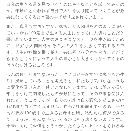
自分の生きる道を見つけるために色々なことを試してみるの
か。年齢にとらわれず自分で人生を切り開いていくことが必
要になってくると本著の中で繰り返されています。
また、職業も大切ですが、家族、友人関係をどのように築い
ていくかも100歳まで生きる人生にとっては大切なことだと
書かれています。人生のさまざまなステージを生きぬくため
に、良好な人間関係がその人の人生を大きく左右するので
す。人生の危機を乗り越え、共に喜びを分かち合うことがで
きるかどうかによって人生の豊かさが大きくちがってくるの
はうなずけるところです。
ほんの数年前までなかったテクノロジーがすでに私たちの生
活に浸透していることを考えると、私たちは気づかないうち
に変化を受け入れ、使いこなしています。それは誰かが長い
年月をかけて開発したものが形になって、その成果を受け入
れたということですが、自らの未来は自ら変化を起こさなけ
れば誰も与えてくれません。自分が100歳まで生きる、子ど
もが孫が100歳まで生きると考えた時、私たちに何ができる
でしょうか。そんな時代がくるのはそう遠くないようです。
未来に向けて今何をするのか、たくさんのヒントをくれる本