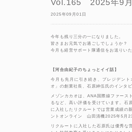
Vol.165 2025年9
2025年09月01日
今年も残り三分の一になりました。
皆さまお元気でお過ごしでしょうか？
今月も経営サポート隊通信をお送りい
【河合由紀子のちょっとイイ話】
今月も先月に引き続き、プレジデント
オ」の創業社長、石原紳伍氏のインタ
メゾンカカオは、ANA国際線ファース
るなど、高い評価を受けています。石
に入社したリクルートでは営業成績の
ントオンライン 山田清機2025年5月2
リクルートに入社した石原氏は優秀な営