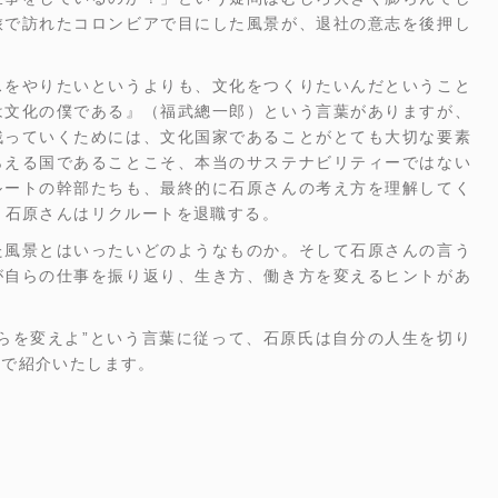
旅で訪れたコロンビアで目にした風景が、退社の意志を後押し
スをやりたいというよりも、文化をつくりたいんだということ
は文化の僕である』（福武總一郎）という言葉がありますが、
残っていくためには、文化国家であることがとても大切な要素
らえる国であることこそ、本当のサステナビリティーではない
ルートの幹部たちも、最終的に石原さんの考え方を理解してく
、石原さんはリクルートを退職する。
た風景とはいったいどのようなものか。そして石原さんの言う
が自らの仕事を振り返り、生き方、働き方を変えるヒントがあ
らを変えよ”という言葉に従って、石原氏は自分の人生を切り
号で紹介いたします。