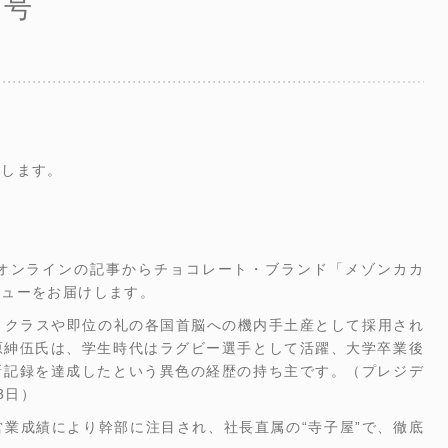
月号
たします。
オンラインの記事からチョコレート・ブランド「メゾンカカ
ビューをお届けします。
トクラスや即位の礼の各国首脳への機内手土産として採用され
原紳伍氏は、学生時代はラグビー選手として活躍、大学卒業後
新記録を達成したという異色の経歴の持ち主です。（プレジデ
3日）
業成績により幹部に注目され、社長直属の“寺子屋”で、徹底