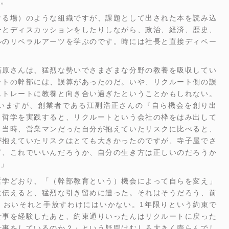
た。
ける場）のような組織ですが、課題として出された本を読み込
ーとディスカッションをしたりしながら、政治、経済、歴史、
ルのリベラルアーツを学ぶのです。時には社長と直接ディベー
石原さんは、猛烈な勢いでさまざまな分野の教養を吸収してい
ートの幹部には、誤算があったのだ。いや、リクルート側の誤
ストレートに教養と向き合い過ぎたということかもしれない。
いますが、創業者である江副浩正さんの『自ら機会を創り出
う哲学を実践すると、リクルートという会社の枠をはみ出して
、当時、営業マンだった自分が抱えていたリスクに比べると、
が抱えていたリスクはとても大きかったのですが、寺子屋でさ
ど、これでいいんだろうか、自分の生き方は正しいのだろうか
す」
哲学どおり、「（幹部教育という）機会によって自らを変え」
に伝えると、猛烈な引き留めに遭った。それはそうだろう、前
、おいそれと手放すわけにはいかない。1年限りという約束で
仕事を経験したあと、約束通りいったんはリクルートに戻った
仕事をしているのか？」という疑問はむしろ大きく膨らんでし