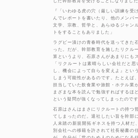
した幹部教育を受けることになりまし
『「いわゆる虎の穴（厳しい訓練を受
んでレポートを書いたり、他のメンバ
文学、宗教、哲学と、あらゆるジャン
トをすることもありました」
ラグビー漬けの青春時代を送ってきた
った。だが、幹部教育を施したリクル
算というより、石原さんがあまりにも
「リクルートは素晴らしい会社だと思
し、機会によって自らを変えよ』とい
しまう可能性があるのです。たとえば
担当していた飲食業や旅館・ホテル業
まざまな本を読んで勉強すればするほ
という疑問が強くなってしまったので
石原はさんはまさにリクルートの持つ
てしまったのだ。退社したい旨を幹部
人未踏の新規開拓ギネスを持つ人材だ
別会社への移籍を許されて社長秘書の
が、自分が「世のため人のためになる