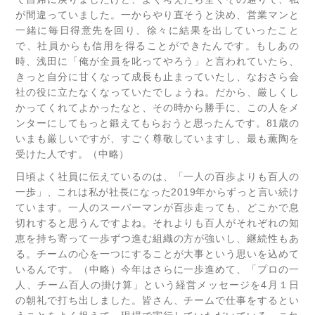
が間違っていました。一からやり直そうと決め、営業マンと
一緒に毎日得意先を回り、徐々に結果を出していったこと
で、社員からも信用を得ることができたんです。もしあの
時、浅田に「俺が全員を叱ってやろう」と言われていたら、
きっと自分に甘くなって成長も止まっていたし、なおさら会
社の役に立たなくなっていたでしょうね。だから、厳しくし
かってくれてよかったなと、その時から勝手に、この人をメ
ンターにしてもっと鍛えてもらおうと思ったんです。81歳の
いまも厳しいですが、すごく尊敬していますし、最も薫陶を
受けた人です。（中略）
日頃よく社員に伝えているのは、「一人の百歩よりも百人の
一歩」、これは私が社長になった2019年からずっと言い続け
ています。一人のスーパーマンが百歩走っても、どこかで息
切れすると思うんですよね。それよりも百人がそれぞれの知
恵を持ち寄って一歩ずつ進む組織の方が強いし、継続性もあ
る。チームの心を一つにすることが大事という思いを込めて
いるんです。（中略）今年はさらに一歩進めて、「プロの一
人、チーム百人の掛け算」という経営メッセージを4月１日
の朝礼で打ち出しました。皆さん、チームで仕事をするとい