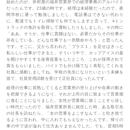
始めたのが、井村屋の福井営業所での経理事務のアルバイト
だったんです。23歳の時です。経理は未経験だったので、夜
間学校に通って勉強しましたし、電話番はできない代わり
に、配達でもトイレ掃除でも何でもしますと言って、4トン
トラックの免許を取得して運転したりもしました。その時に
「ああ、そうか。仕事に貴賤はない。必要だからその仕事が
存在している。どんな仕事でも一所懸命やろう」と思ったん
です。そこに、父から言われた「プラス１」を足せばきっと
私らしい仕事ができると。そういう中で、カップアイスの蓋
を開けやすくする改善提案をしたところ、これが採用されて
賞をもらいました。バイトでも分け隔てなく表彰してくれる
社風に感動しましてね。学校の先生になりたいという未練を
捨て、社員登用試験を受けて正社員になったんです。
経理の仕事に習熟してくると営業所の売り上げや在庫の動き
を把握できるようになり、それが上司の目に留まって営業畑
に進むことになりました。女性が営業職に就くことすら珍し
い時代だったので、福井営業所長に就任した時、ある取引先
の社長を訪ねたら、「女の営業をよこすなんて」と吐き捨て
るように言われ、中に入れてもらえなかったんです。帰りの
車の中で涙が溢れて仕方ありませんでした。でも、翌朝5時