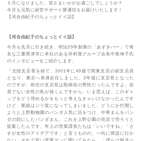
５月になりました。皆さまいかがお過ごしでしょうか？
今月も元気に経営サポート隊通信をお届けいたします！
【河合由紀子のちょっとイイ話】
【河合由紀子のちょっとイイ話】
今月も先月に引き続き、明治29年創業の「あずきバー」で有
名な三重県津市に本社のある井村屋グループ会長中島伸子氏
のインタビューをご紹介します。
『北陸支店長を経て、2001年に49歳で関東支店の副支店長
となり、東京へ単身赴任しました。2年後に支店長となった
のですが、前任の支店長は取締役の男性だったんですよ。役
員でない女性の私が就くんですから、いま思えば、このギャ
ップをどう埋めるかをもっと考えなきゃいけなかったんです
けど、業績はジリ貧になってしまいました。どうにか打開し
ようと上野動物園のパンダ人気に目をつけ、中華まんをパン
ダの顔にしたパンダまん、これを上野公園の売店で売ろうと
提案したんです。年上の営業課長たちは「いいですね」「さ
すが女性のアイデアです」と言うものの、一向に商談に行か
ない。それで若い営業マンに聞いてみたら、「僕らは毎月一