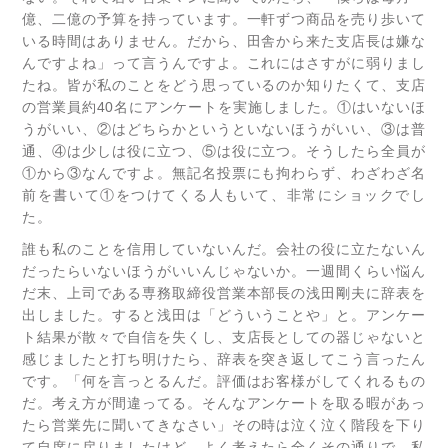
億、二億の予算を持っています。一軒ずつ商品を売り歩いて
いる時間はありません。だから、田舎から来た支店長は嫌な
んですよね」って言うんですよ。これにはさすがに弱りまし
たね。皆が私のことをどう思っているのか知りたくて、支店
の営業員約40名にアンケートを実施しました。①はいないほ
うがいい、②はどちらかというといないほうがいい、③は普
通、④は少しは役に立つ、⑤は役に立つ。そうしたら全員が
①から③なんですよ。無記名投票にも拘わらず、わざわざ名
前を書いて①をつけてくる人もいて、非常にショックでし
た。
誰も私のことを信用していないんだ。会社の役に立たないん
だったらいないほうがいいんじゃないか。一週間くらい悩ん
だ末、上司である専務取締役営業本部長の浅田剛夫に辞表を
出しました。すると浅田は「どういうことや」と。アンケー
ト結果が散々で自信を失くし、支店長としての器じゃないと
感じましたと打ち明けたら、辞表を突き返してこう言ったん
です。「何を言っとるんだ。評価はお客様がしてくれるもの
だ。考え方が間違ってる。そんなアンケートを取る暇があっ
たら営業先に聞いてきなさい」その時は泣く泣く階段を下り
て自席に戻りましたけど、よく考えたら全くその通りで、私